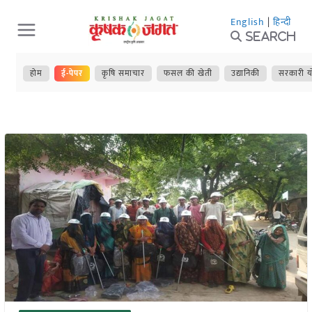
Skip
English
|
हिन्दी
to
Search
content
होम
ई-पेपर
कृषि समाचार
फसल की खेती
उद्यानिकी
सरकारी य