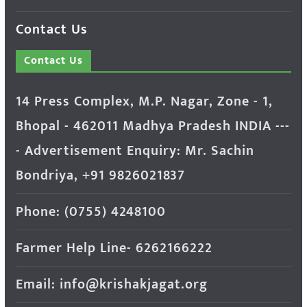
Contact Us
Contact Us
14 Press Complex, M.P. Nagar, Zone - 1,
Bhopal - 462011 Madhya Pradesh INDIA ---
- Advertisement Enquiry: Mr. Sachin
Bondriya, +91 9826021837
Phone: (0755) 4248100
Farmer Help Line- 6262166222
Email: info@krishakjagat.org