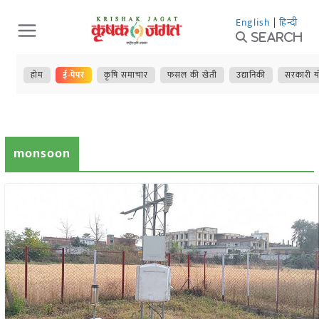
Skip
English
|
हिन्दी
to
Search
content
होम
ई-पेपर
कृषि समाचार
फसल की खेती
उद्यानिकी
सरकारी य
monsoon