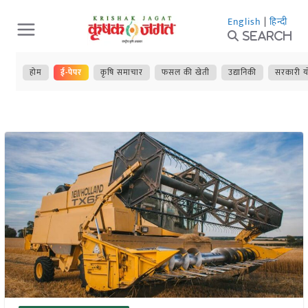
Skip
English
|
हिन्दी
to
Search
content
होम
ई-पेपर
कृषि समाचार
फसल की खेती
उद्यानिकी
सरकारी य