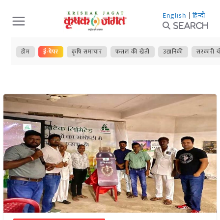
Skip
English
|
हिन्दी
to
Search
content
होम
ई-पेपर
कृषि समाचार
फसल की खेती
उद्यानिकी
सरकारी य