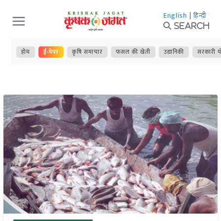
Skip
English
|
हिन्दी
to
Search
content
होम
ई-पेपर
कृषि समाचार
फसल की खेती
उद्यानिकी
सरकारी य