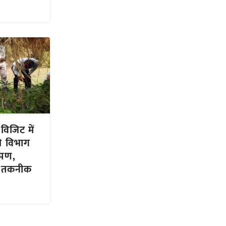
विजिट में
िकी विभाग
ोपण,
की तकनीक