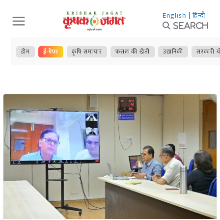
Skip
English
|
हिन्दी
to
Search
content
होम
ई-पेपर
कृषि समाचार
फसल की खेती
उद्यानिकी
सरकारी य