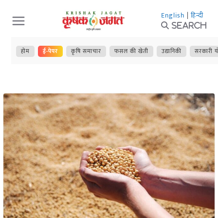
Skip
English
|
हिन्दी
to
Search
content
होम
ई-पेपर
कृषि समाचार
फसल की खेती
उद्यानिकी
सरकारी य