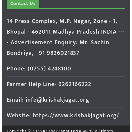
Contact Us
14 Press Complex, M.P. Nagar, Zone - 1,
Bhopal - 462011 Madhya Pradesh INDIA ---
- Advertisement Enquiry: Mr. Sachin
Bondriya, +91 9826021837
Phone: (0755) 4248100
Farmer Help Line- 6262166222
Email: info@krishakjagat.org
Website: https://www.krishakjagat.org/
Copyright © 2026
Krishak Jagat (कृषक जगत)
. All rights