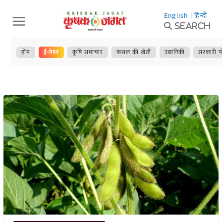
Skip
English
|
हिन्दी
to
Search
content
होम
ई-पेपर
कृषि समाचार
फसल की खेती
उद्यानिकी
सरकारी य