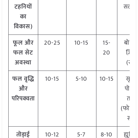
टहनियों
सल्फे
का
विकास
)
फूल
और
20-25
10-15
15-
बोरॉन
फल
सेट
20
ज़िंक
अवस्था
(स्प्रे)
फल
वृद्धि
10-15
5-10
10-15
सूक्ष्म
और
पोष
परिपक्वता
तत्व
(फोलि
स्प्रे)
तोड़ाई
10-12
5-7
8-10
ह्यूमि