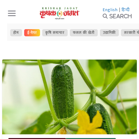
Skip
English
|
हिन्दी
to
Search
content
होम
ई-पेपर
कृषि समाचार
फसल की खेती
उद्यानिकी
सरकारी य