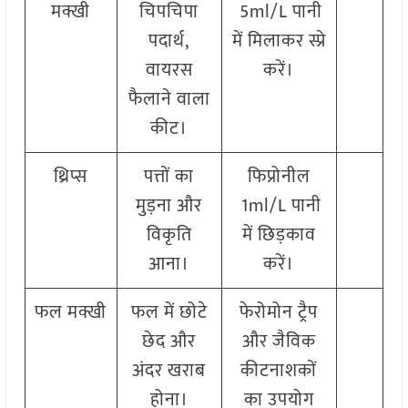
मक्खी
चिपचिपा
5ml/L पानी
पदार्थ,
में मिलाकर स्प्रे
वायरस
करें।
फैलाने वाला
कीट।
थ्रिप्स
पत्तों का
फिप्रोनील
मुड़ना और
1ml/L पानी
विकृति
में छिड़काव
आना।
करें।
फल मक्खी
फल में छोटे
फेरोमोन ट्रैप
छेद और
और जैविक
अंदर खराब
कीटनाशकों
होना।
का उपयोग