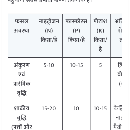
पहुँचाना सबसे प्रभावी पोषण तकनीक है।
फसल
नाइट्रोजन
फास्फोरस
पोटाश
अतिरिक
अवस्था
(
N
)
(
P)
(
K)
पोष
किग्रा
/
हे
किग्रा
/
हे
किग्रा
/
तत्व
हे
अंकुरण
5-10
10-15
5
ज़िंक,
एवं
बोरॉ
प्रारंभिक
(स्प्रे)
वृद्धि
शाकीय
15-20
10
10-15
कैल्शि
वृद्धि
नाइट्रे
(
पत्तों
और
मैग्नीश