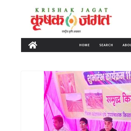
Skip
to
content
HOME
SEARCH
ABO