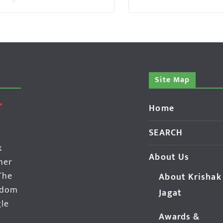
Site Map
Home
SEARCH
k
About Us
her
The
About Krishak
edom
Jagat
gle
Awards &