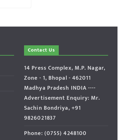
Contact Us
14 Press Complex, M.P. Nagar,
Zone - 1, Bhopal - 462011
Madhya Pradesh INDIA ----
Advertisement Enquiry: Mr.
Sachin Bondriya, +91
9826021837
Phone: (0755) 4248100