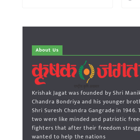
About Us
Krishak Jagat was founded by Shri Mani
Chandra Bondriya and his younger brot
Shri Suresh Chandra Gangrade in 1946. 
two were like minded and patriotic fre
fighters that after their freedom strug
wanted to help the nations