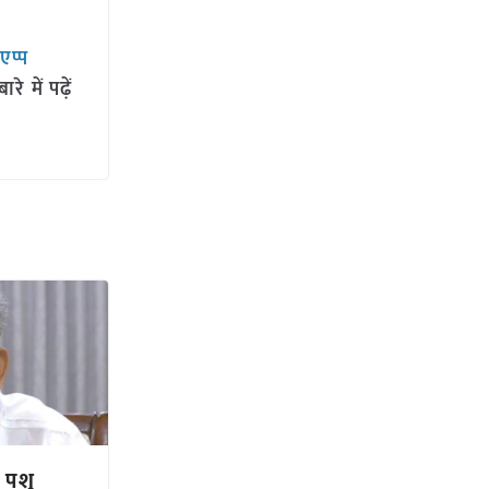
सएप्प
 में पढ़ें
ं पशु