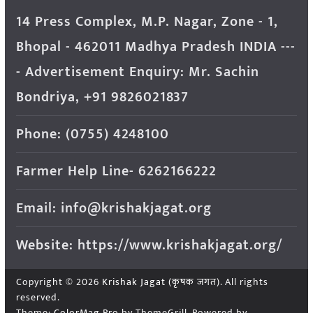
14 Press Complex, M.P. Nagar, Zone - 1,
Bhopal - 462011 Madhya Pradesh INDIA ---
- Advertisement Enquiry: Mr. Sachin
Bondriya, +91 9826021837
Phone: (0755) 4248100
Farmer Help Line- 6262166222
Email: info@krishakjagat.org
Website: https://www.krishakjagat.org/
Copyright © 2026
Krishak Jagat (कृषक जगत)
. All rights
reserved.
Theme:
ColorMag Pro
by ThemeGrill. Powered by