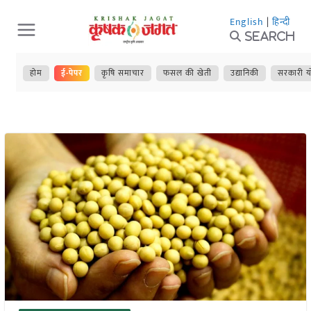
Skip
English
|
हिन्दी
to
Search
content
होम
ई-पेपर
कृषि समाचार
फसल की खेती
उद्यानिकी
सरकारी य