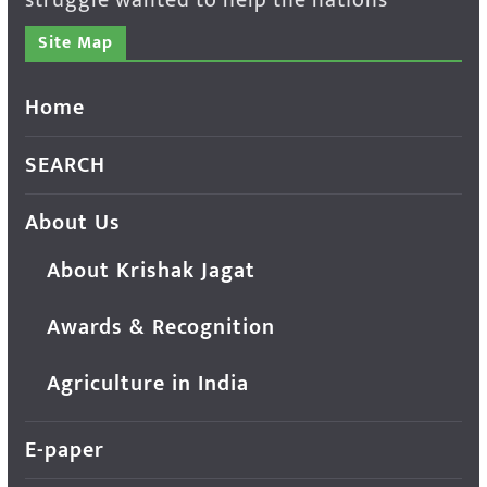
struggle wanted to help the nations
Site Map
Home
SEARCH
About Us
About Krishak Jagat
Awards & Recognition
Agriculture in India
E-paper