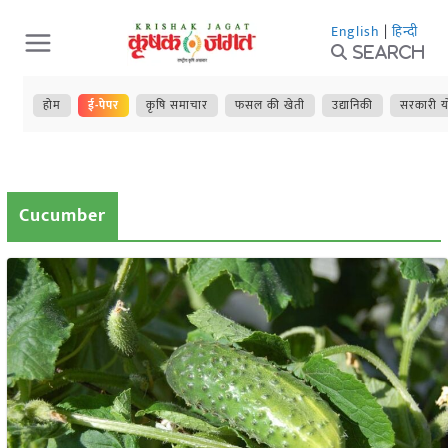
Skip
English
|
हिन्दी
to
Search
content
होम
ई-पेपर
कृषि समाचार
फसल की खेती
उद्यानिकी
सरकारी य
Cucumber