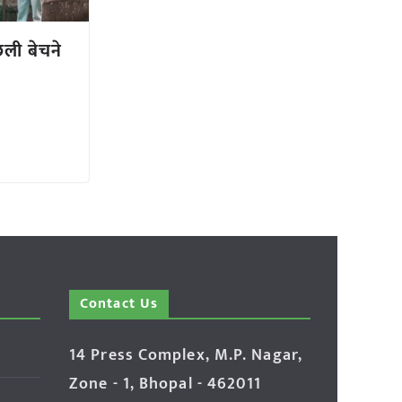
छली बेचने
Contact Us
14 Press Complex, M.P. Nagar,
Zone - 1, Bhopal - 462011