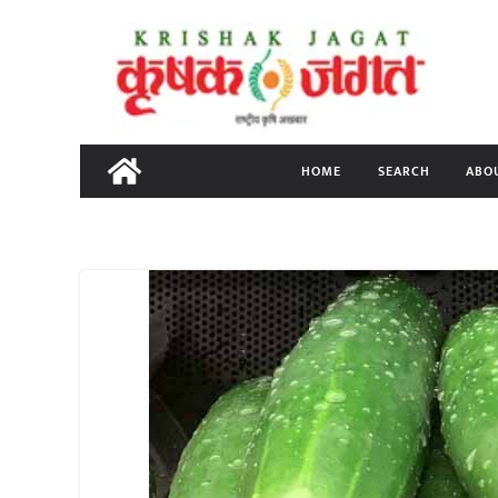
Skip
to
content
HOME
SEARCH
ABO