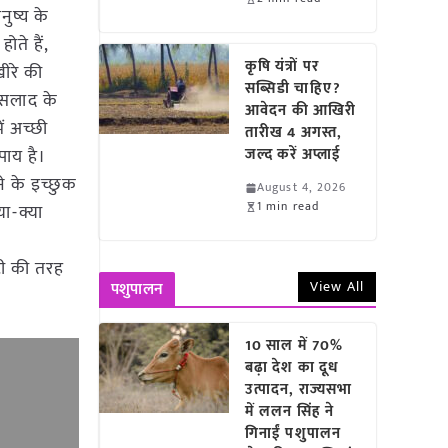
ुष्य के
ोते हैं,
कृषि यंत्रों पर
खीरे की
सब्सिडी चाहिए?
 सलाद के
आवेदन की आखिरी
ं अच्छी
तारीख 4 अगस्त,
पाय है।
जल्द करें अप्लाई
ने के इच्छुक
August 4, 2026
1 min read
या-क्या
ूटी की तरह
View All
पशुपालन
10 साल में 70%
बढ़ा देश का दूध
उत्पादन, राज्यसभा
में ललन सिंह ने
गिनाईं पशुपालन