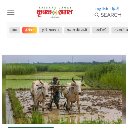
Skip
English
|
हिन्दी
to
Search
content
होम
ई-पेपर
कृषि समाचार
फसल की खेती
उद्यानिकी
सरकारी य