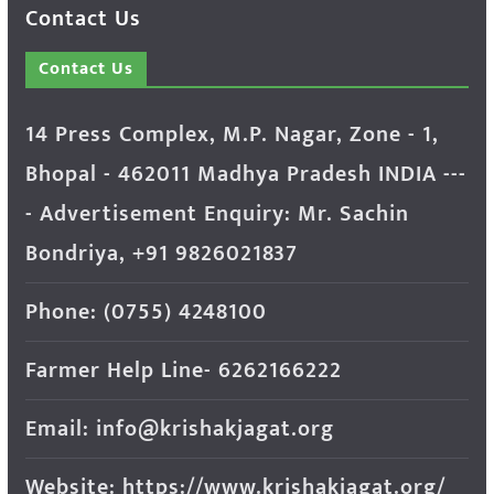
Contact Us
Contact Us
14 Press Complex, M.P. Nagar, Zone - 1,
Bhopal - 462011 Madhya Pradesh INDIA ---
- Advertisement Enquiry: Mr. Sachin
Bondriya, +91 9826021837
Phone: (0755) 4248100
Farmer Help Line- 6262166222
Email: info@krishakjagat.org
Website: https://www.krishakjagat.org/