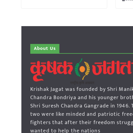
About Us
Krishak Jagat was founded by Shri Mani
Chandra Bondriya and his younger brot
Shri Suresh Chandra Gangrade in 1946. 
two were like minded and patriotic fre
fighters that after their freedom strug
wanted to help the nations