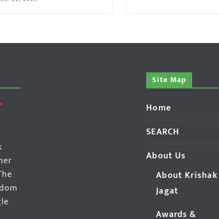
Site Map
Home
SEARCH
k
About Us
her
The
About Krishak
edom
Jagat
gle
Awards &