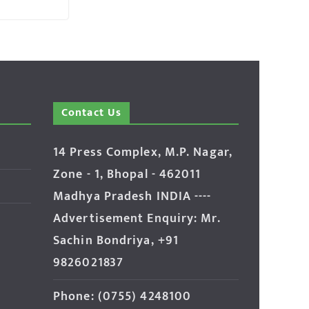
Contact Us
14 Press Complex, M.P. Nagar,
Zone - 1, Bhopal - 462011
Madhya Pradesh INDIA ----
Advertisement Enquiry: Mr.
Sachin Bondriya, +91
9826021837
Phone: (0755) 4248100