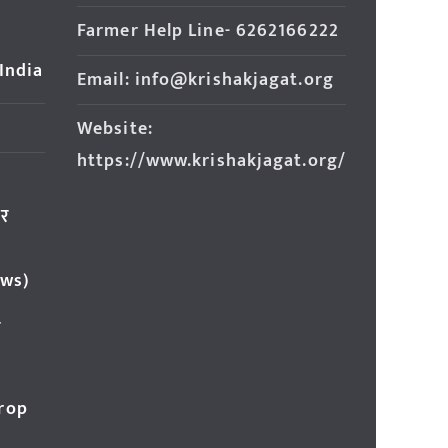
Farmer Help Line- 6262166222
 India
Email: info@krishakjagat.org
Website:
https://www.krishakjagat.org/
ार
ews)
र
Crop