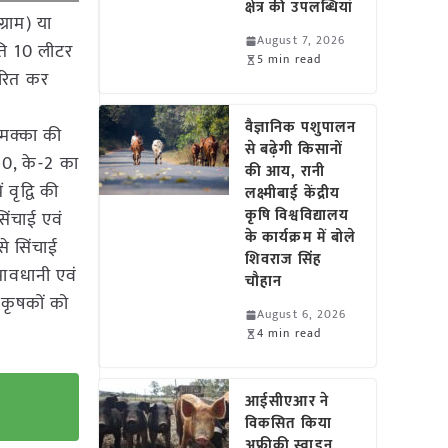
क्षेत्र की उपलब्धियां
्राम) या
August 7, 2026
्रति 10 लीटर
5 min read
चारित कर
वैज्ञानिक पशुपालन
मक्का की
से बढ़ेगी किसानों
50, के-2 का
की आय, रानी
वृद्वि की
लक्ष्मीबाई केंद्रीय
कृषि विश्वविद्यालय
िंचाई एवं
के कार्यक्रम में बोले
से सिंचाई
शिवराज सिंह
सावधानी एवं
चौहान
त कृषकों को
August 6, 2026
4 min read
आईसीएआर ने
विकसित किया
अफ्रीकी स्वाइन