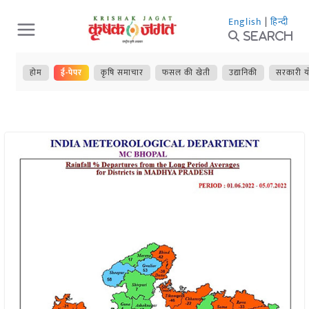
Skip
English
|
हिन्दी
to
Search
content
होम
ई-पेपर
कृषि समाचार
फसल की खेती
उद्यानिकी
सरकारी य