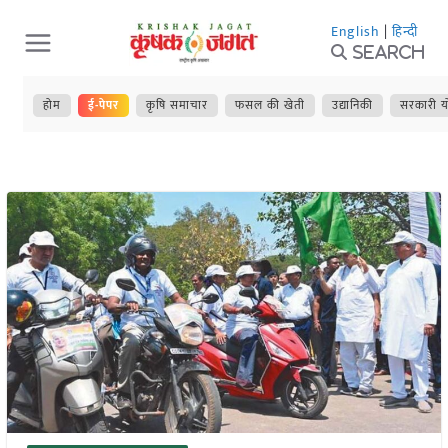
Skip
English
|
हिन्दी
to
Search
content
होम
ई-पेपर
कृषि समाचार
फसल की खेती
उद्यानिकी
सरकारी य