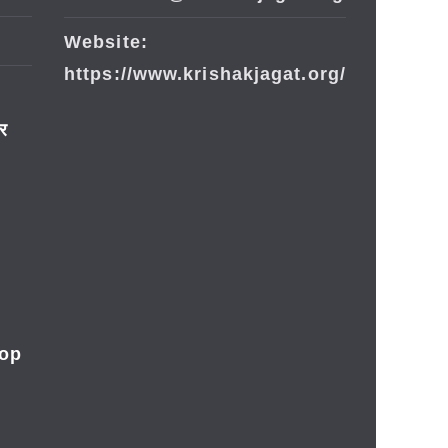
Website:
https://www.krishakjagat.org/
ार
rop