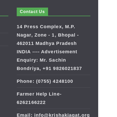
Contact Us
14 Press Complex, M.P.
Nagar, Zone - 1, Bhopal -
462011 Madhya Pradesh
INDIA ---- Advertisement
Enquiry: Mr. Sachin
Bondriya, +91 9826021837
Phone: (0755) 4248100
Farmer Help Line-
6262166222
Email: info@krishakjagat.org