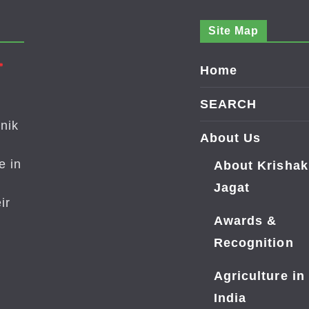
Site Map
Home
SEARCH
nik
About Us
e in
About Krishak
Jagat
ir
Awards &
Recognition
Agriculture in
India