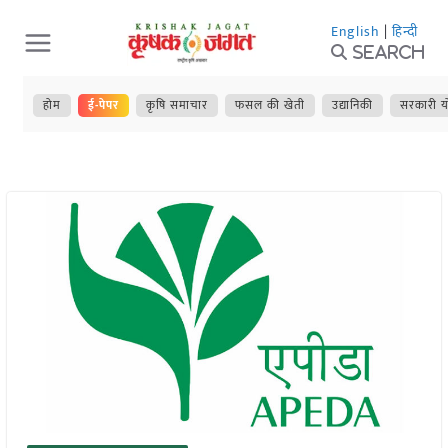
Skip
English
|
हिन्दी
to
Search
content
होम
ई-पेपर
कृषि समाचार
फसल की खेती
उद्यानिकी
सरकारी य