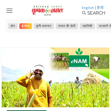
Skip
English
|
हिन्दी
to
Search
content
होम
ई-पेपर
कृषि समाचार
फसल की खेती
उद्यानिकी
सरकारी य