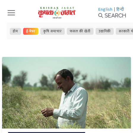
Skip
English
|
हिन्दी
to
Search
content
होम
ई-पेपर
कृषि समाचार
फसल की खेती
उद्यानिकी
सरकारी य