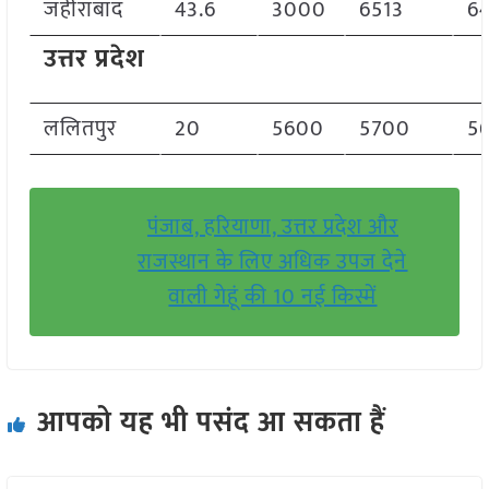
जहीराबाद
43.6
3000
6513
6
उत्तर प्रदेश
ललितपुर
20
5600
5700
5
पंजाब, हरियाणा, उत्तर प्रदेश और
राजस्थान के लिए अधिक उपज देने
वाली गेहूं की 10 नई किस्में
आपको यह भी पसंद आ सकता हैं