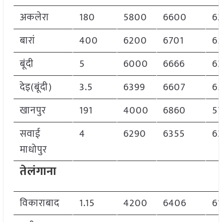
अकलेरा
180
5800
6600
6
बारां
400
6200
6701
6
बूंदी
5
6000
6666
6
देइ(बूंदी)
3.5
6399
6607
6
खानपुर
191
4000
6860
5
सवाई
4
6290
6355
6
माधोपुर
तेलंगाना
विकाराबाद
1.15
4200
6406
6