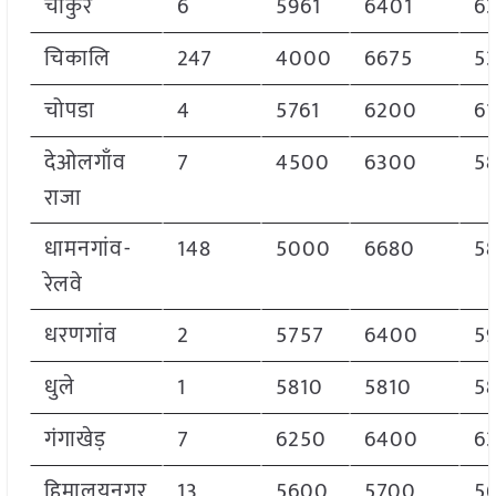
चाकुर
6
5961
6401
6
चिकालि
247
4000
6675
5
चोपडा
4
5761
6200
6
देओलगाँव
7
4500
6300
5
राजा
धामनगांव-
148
5000
6680
5
रेलवे
धरणगांव
2
5757
6400
5
धुले
1
5810
5810
5
गंगाखेड़
7
6250
6400
6
हिमालयनगर
13
5600
5700
5