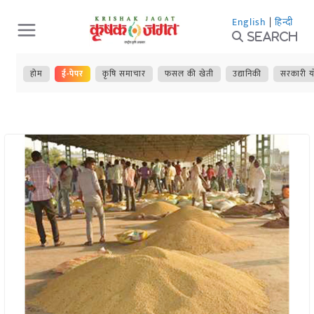
Skip
English
|
हिन्दी
to
Search
content
होम
ई-पेपर
कृषि समाचार
फसल की खेती
उद्यानिकी
सरकारी य