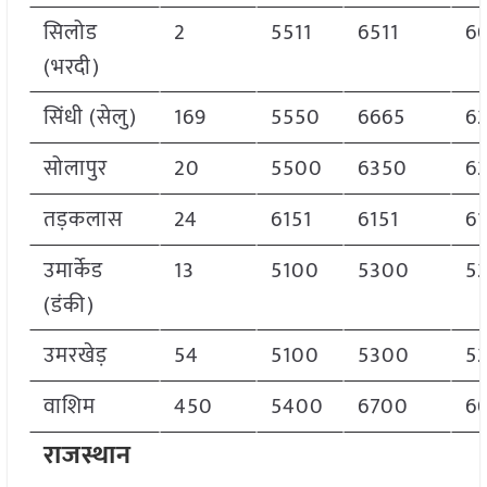
सिलोड
2
5511
6511
6
(भरदी)
सिंधी (सेलु)
169
5550
6665
6
सोलापुर
20
5500
6350
6
तड़कलास
24
6151
6151
61
उमार्केड
13
5100
5300
5
(डंकी)
उमरखेड़
54
5100
5300
5
वाशिम
450
5400
6700
6
राजस्थान