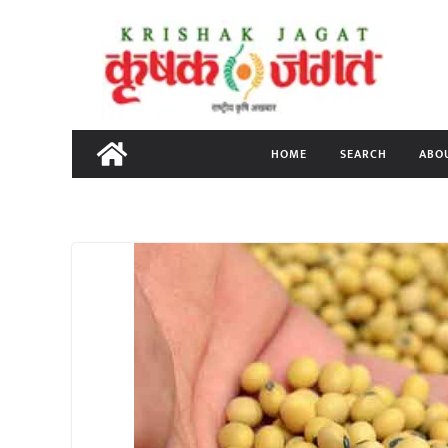
Skip
to
content
HOME
SEARCH
ABO