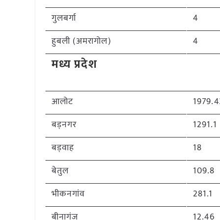
गुलबर्गा
4
हुबली (अमरागोल)
4
मध्य प्रदेश
आलोट
1979.4
बड़नगर
1291.1
बड़वाह
18
बेतुल
109.8
भीकनगांव
281.1
बीनागंज
12.46