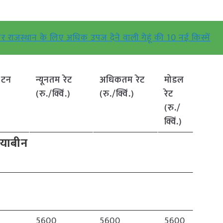
 और राजस्थान के लिए अधिक उपज देने वाली गेहूं की 10 नई किस्में
(टन
न्यूनतम रेट
अधिकतम रेट
मोडल
(रु./क्विं.)
(रु./क्विं.)
रेट
(रु./
क्विं.)
याबीन
5600
5600
5600