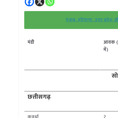
पंजाब, हरियाणा, उत्तर प्रदेश
मंडी
आवक 
में)
सो
छत्तीसगढ़
कवर्धा
2