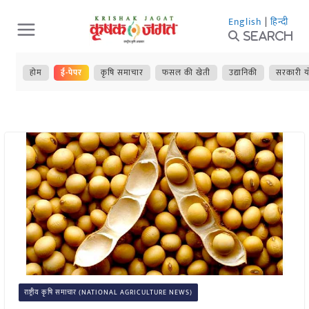
Skip
English
|
हिन्दी
to
Search
content
होम
ई-पेपर
कृषि समाचार
फसल की खेती
उद्यानिकी
सरकारी य
राष्ट्रीय कृषि समाचार (NATIONAL AGRICULTURE NEWS)