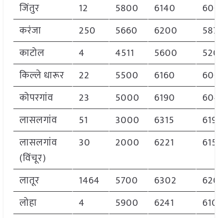
जिंतुर
12
5800
6140
60
करंजा
250
5660
6200
58
काटोल
4
4511
5600
52
किल्ले धारूर
22
5500
6160
60
कोपरगांव
23
5000
6190
60
लासलगांव
51
3000
6315
619
लासलगांव
30
2000
6221
615
(विंचूर)
लातूर
1464
5700
6302
62
लोहा
4
5900
6241
610