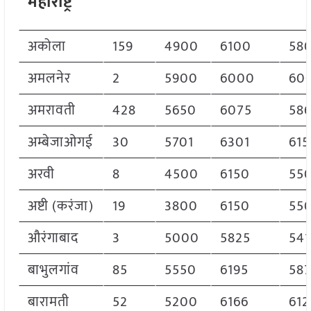
महाराष्ट्र
अकोला
159
4900
6100
58
अमलनेर
2
5900
6000
60
अमरावती
428
5650
6075
58
अम्बेजाओगई
30
5701
6301
615
अरवी
8
4500
6150
55
अष्टी (करंजा)
19
3800
6150
55
औरंगाबाद
3
5000
5825
541
बाभुलगांव
85
5550
6195
58
बारामती
52
5200
6166
612