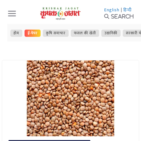
Skip
English
|
हिन्दी
to
Search
content
होम
ई-पेपर
कृषि समाचार
फसल की खेती
उद्यानिकी
सरकारी य