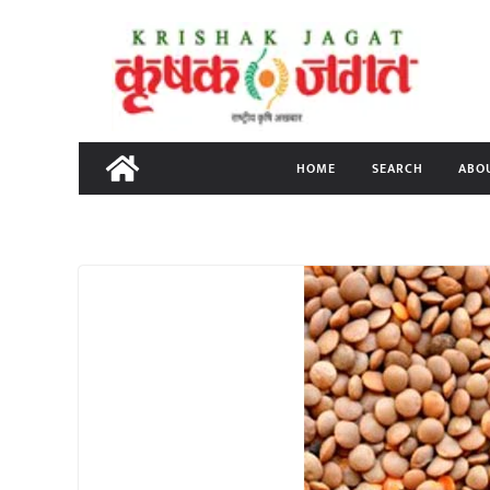
Skip
to
content
HOME
SEARCH
ABO