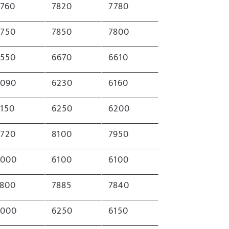
7760
7820
7780
7750
7850
7800
6550
6670
6610
6090
6230
6160
150
6250
6200
7720
8100
7950
6000
6100
6100
7800
7885
7840
6000
6250
6150