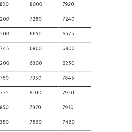
7820
8000
7920
7200
7280
7240
6500
6650
6575
6745
6860
6800
6200
6300
6250
7760
7930
7845
7725
8100
7920
7850
7970
7910
7350
7560
7460