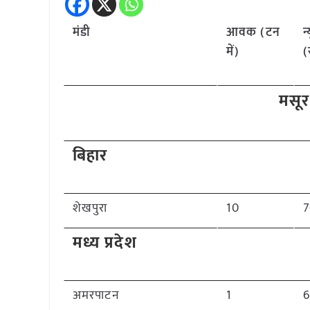
मंडी
आवक (टन
न
में)
(
मसूर
बिहार
शेखपुरा
10
मध्य प्रदेश
अमरपाटन
1