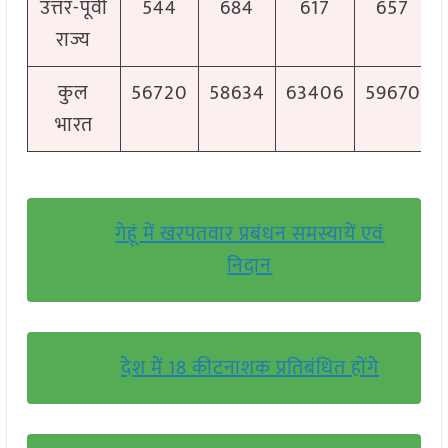
उत्तर-पूर्वी
544
684
617
657
राज्य
कुल
56720
58634
63406
59670
भारत
गेहूं में खरपतवार प्रबंधन समस्यायें एवं
निदान
देश में 18 कीटनाशक प्रतिबंधित होंगे