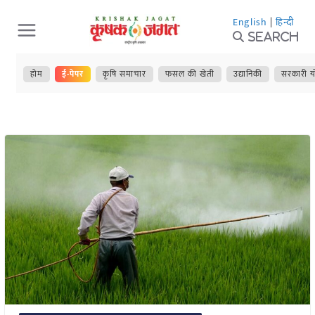
Skip
English
|
हिन्दी
to
Search
content
होम
ई-पेपर
कृषि समाचार
फसल की खेती
उद्यानिकी
सरकारी य