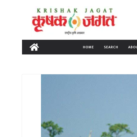
Skip
to
content
HOME
SEARCH
ABO