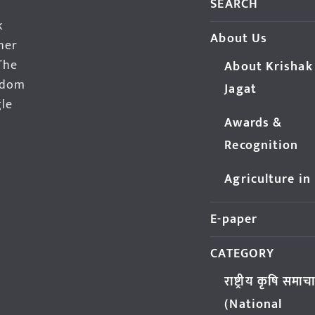
SEARCH
k
About Us
her
The
About Krishak
edom
Jagat
gle
Awards &
Recognition
Agriculture in
E-paper
CATEGORY
राष्ट्रीय कृषि समाच
(National