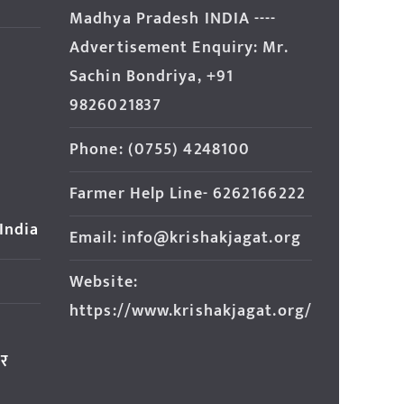
Madhya Pradesh INDIA ----
Advertisement Enquiry: Mr.
Sachin Bondriya, +91
9826021837
Phone: (0755) 4248100
Farmer Help Line- 6262166222
 India
Email: info@krishakjagat.org
Website:
https://www.krishakjagat.org/
ार