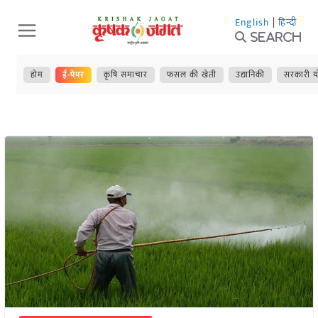
Skip
English
|
हिन्दी
to
Search
content
होम
ई-पेपर
कृषि समाचार
फसल की खेती
उद्यानिकी
सरकारी य