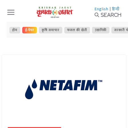
Skip
English
|
हिन्दी
to
Search
content
होम
ई-पेपर
कृषि समाचार
फसल की खेती
उद्यानिकी
सरकारी य