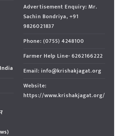
Advertisement Enquiry: Mr.
Sachin Bondriya, +91
9826021837
Phone: (0755) 4248100
Farmer Help Line- 6262166222
 India
Email: info@krishakjagat.org
Website:
https://www.krishakjagat.org/
ार
ews)