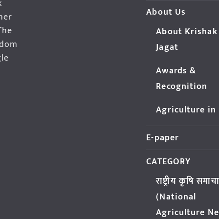
k
About Us
her
The
About Krishak
edom
Jagat
gle
Awards &
Recognition
Agriculture in
E-paper
CATEGORY
राष्ट्रीय कृषि समाच
(National
Agriculture N