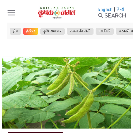
Skip
English
|
हिन्दी
to
Search
content
होम
ई-पेपर
कृषि समाचार
फसल की खेती
उद्यानिकी
सरकारी य