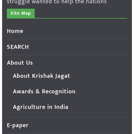
struggle wanted to help the nations
Site Map
Home
SEARCH
About Us
About Krishak Jagat
Awards & Recognition
Agriculture in India
E-paper