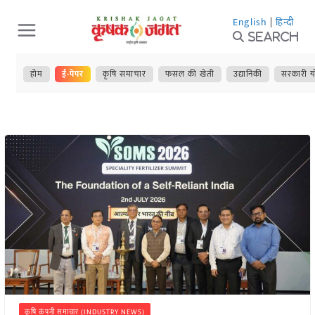
Skip
English
|
हिन्दी
to
Search
content
होम
ई-पेपर
कृषि समाचार
फसल की खेती
उद्यानिकी
सरकारी य
कृषि कंपनी समाचार (INDUSTRY NEWS)