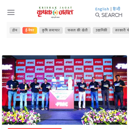
Skip
English
|
हिन्दी
to
Search
content
होम
ई-पेपर
कृषि समाचार
फसल की खेती
उद्यानिकी
सरकारी य