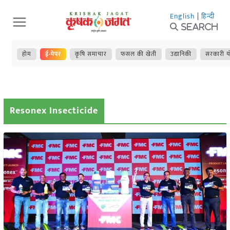
Skip
English
|
हिन्दी
to
Search
content
होम
ई-पेपर
कृषि समाचार
फसल की खेती
उद्यानिकी
सरकारी य
Resonex Insecticide