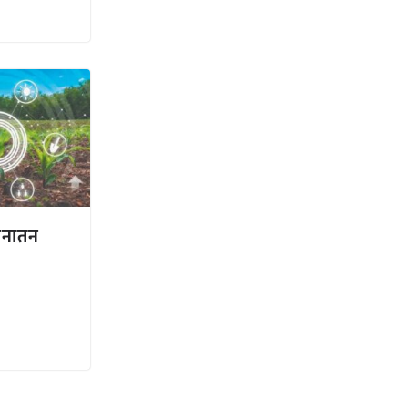
सनातन