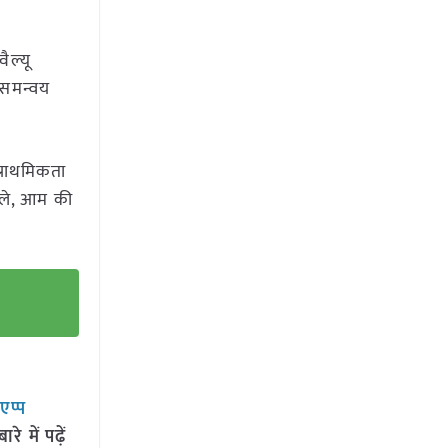
ैल्यू
र समन्वय
प्राथमिकता
िले, आम की
सएप्प
 में पढ़ें