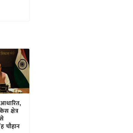
न आधारित,
स क्षेत्र
से
ंह चौहान