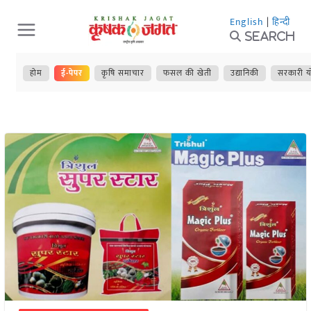
Skip
English
|
हिन्दी
to
Search
content
होम
ई-पेपर
कृषि समाचार
फसल की खेती
उद्यानिकी
सरकारी य