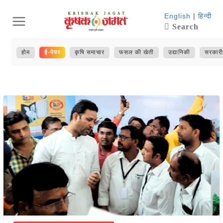
Skip
English
|
हिन्दी
Search
to
content
होम
ई-पेपर
कृषि समाचार
फसल की खेती
उद्यानिकी
सरकारी