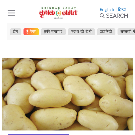
Skip
English
|
हिन्दी
to
Search
content
होम
ई-पेपर
कृषि समाचार
फसल की खेती
उद्यानिकी
सरकारी य