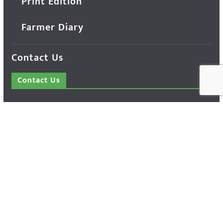
Print Edition
Farmer Diary
Contact Us
Contact Us
14 Press Complex, M.P. Nagar, Zone - 1,
Bhopal - 462011 Madhya Pradesh INDIA ---
- Advertisement Enquiry: Mr. Sachin
Bondriya, +91 9826021837
Phone: (0755) 4248100
Farmer Help Line- 6262166222