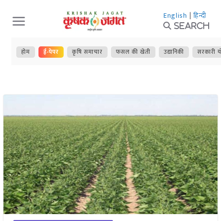
Skip
English
|
हिन्दी
to
Search
content
होम
ई-पेपर
कृषि समाचार
फसल की खेती
उद्यानिकी
सरकारी य