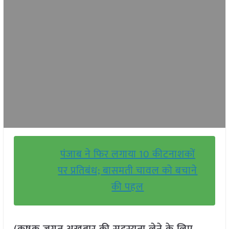
पंजाब ने फिर लगाया 10 कीटनाशकों
पर प्रतिबंध; बासमती चावल को बचाने
की पहल