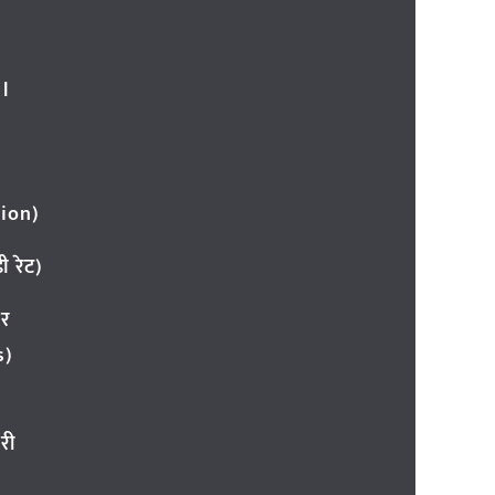
l
ion)
 रेट)
ार
s)
री