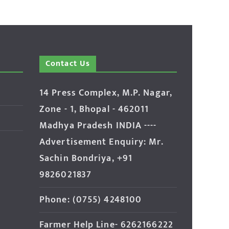
Contact Us
14 Press Complex, M.P. Nagar,
Zone - 1, Bhopal - 462011
Madhya Pradesh INDIA ----
Advertisement Enquiry: Mr.
Sachin Bondriya, +91
9826021837
Phone: (0755) 4248100
Farmer Help Line- 6262166222