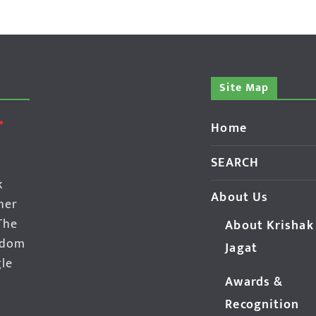
Site Map
Home
SEARCH
k
About Us
her
The
About Krishak
edom
Jagat
gle
Awards &
Recognition