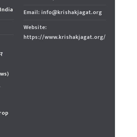
 India
Email: info@krishakjagat.org
Website:
https://www.krishakjagat.org/
ार
ews)
र
Crop