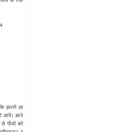
समें से एक
14
ल्के झल्ले आ
 की जाये। आने
 से पौधों को