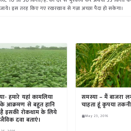
ोरेट 10 जी 30 किलो/हे. की दर से भुरकाव करें अथवा 33 किलो कार्
ई की जाये। इस तरह किए गए रखरखाव से गन्ना अच्छा पैदा हो सकेगा।
या- हमारे यहां कामलिया
समस्या – मैं बाजरा ल
के आक्रमण से बहुत हानि
चाहता हूं कृपया तकन
 है इसकी रोकथाम के लिये
May 23, 2016
जैविक दवा बताएं।