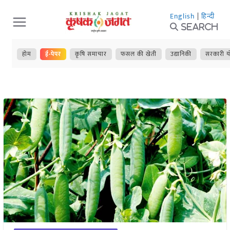
Skip
English
|
हिन्दी
to
Search
content
होम
ई-पेपर
कृषि समाचार
फसल की खेती
उद्यानिकी
सरकारी य