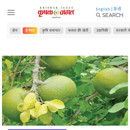
Skip
English
|
हिन्दी
to
Search
content
होम
ई-पेपर
कृषि समाचार
फसल की खेती
उद्यानिकी
सरकारी य