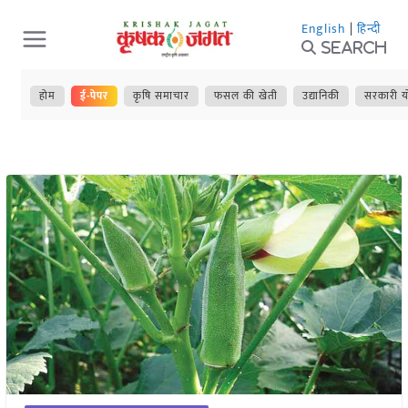
Skip
English
|
हिन्दी
to
Search
content
होम
ई-पेपर
कृषि समाचार
फसल की खेती
उद्यानिकी
सरकारी य