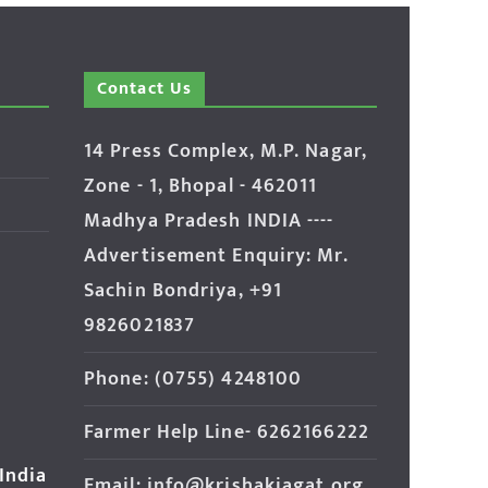
Contact Us
14 Press Complex, M.P. Nagar,
Zone - 1, Bhopal - 462011
Madhya Pradesh INDIA ----
Advertisement Enquiry: Mr.
Sachin Bondriya, +91
9826021837
Phone: (0755) 4248100
Farmer Help Line- 6262166222
 India
Email: info@krishakjagat.org