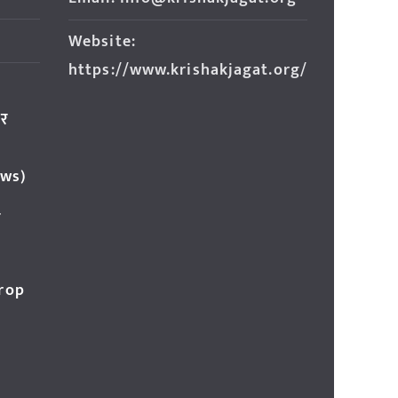
Website:
https://www.krishakjagat.org/
ार
ews)
र
Crop