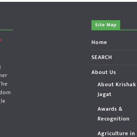
Site Map
Home
SEARCH
k
About Us
her
The
About Krishak
edom
Jagat
gle
Awards &
Recognition
Agriculture in