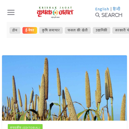
Skip
English
|
हिन्दी
to
Search
content
होम
ई-पेपर
कृषि समाचार
फसल की खेती
उद्यानिकी
सरकारी य
संपादकीय (EDITORIAL)