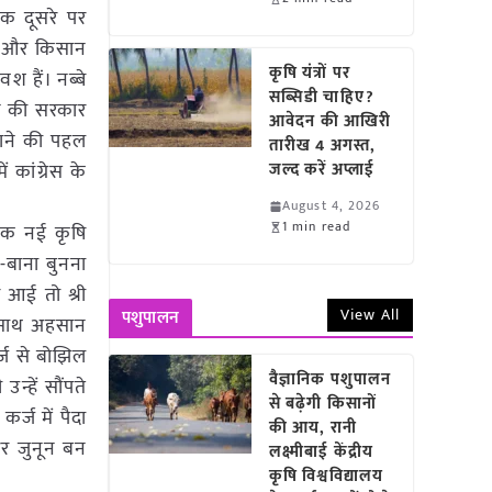
एक दूसरे पर
 है और किसान
कृषि यंत्रों पर
श हैं। नब्बे
सब्सिडी चाहिए?
ंधन की सरकार
आवेदन की आखिरी
टाने की पहल
तारीख 4 अगस्त,
कांग्रेस के
जल्द करें अप्लाई
August 4, 2026
1 min read
 एक नई कृषि
ा-बाना बुनना
 आई तो श्री
View All
पशुपालन
े साथ अहसान
्ज से बोझिल
वैज्ञानिक पशुपालन
न्हें सौंपते
से बढ़ेगी किसानों
र्ज में पैदा
की आय, रानी
और जुनून बन
लक्ष्मीबाई केंद्रीय
कृषि विश्वविद्यालय