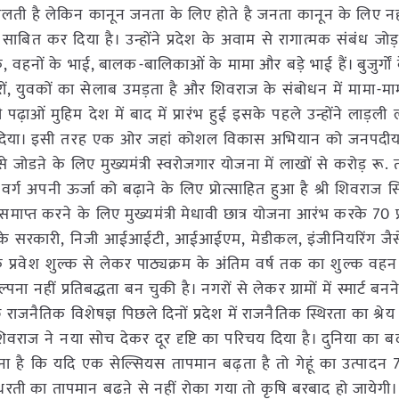
 चलती है लेकिन कानून जनता के लिए होते है जनता कानून के लिए नह
 साबित कर दिया है। उन्होंने प्रदेश के अवाम से रागात्मक संबंध ज
, वहनों के भाई, बालक-बालिकाओं के मामा और बड़े भाई हैं। बुजुर्गों क
रों, युवकों का सेलाब उमड़ता है और शिवराज के संबोधन में मामा-मा
ाओं मुहिम देश में बाद में प्रारंभ हुई इसके पहले उन्होंने लाड़ली ल
बना दिया। इसी तरह एक ओर जहां कोशल विकास अभियान को जनपद
से जोडऩे के लिए मुख्यमंत्री स्वरोजगार योजना में लाखों से करोड़ रू
वर्ग अपनी ऊर्जा को बढ़ाने के लिए प्रोत्साहित हुआ है श्री शिवराज स
्त करने के लिए मुख्यमंत्री मेधावी छात्र योजना आरंभ करके 70 
 देश के सरकारी, निजी आईआईटी, आईआईएम, मेडीकल, इंजीनियरिंग जैसे 
े प्रवेश शुल्क से लेकर पाठ्यक्रम के अंतिम वर्ष तक का शुल्क वहन
पना नहीं प्रतिबद्धता बन चुकी है। नगरों से लेकर ग्रामों में स्मार्ट ब
 राजनैतिक विशेषज्ञ पिछले दिनों प्रदेश में राजनैतिक स्थिरता का श्र
है। शिवराज ने नया सोच देकर दूर दृष्टि का परिचय दिया है। दुनिया क
कहना है कि यदि एक सेल्सियस तापमान बढ़ता है तो गेहूं का उत्पाद
रती का तापमान बढऩे से नहीं रोका गया तो कृषि बरबाद हो जायेगी। 