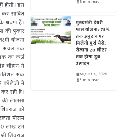
6 min read
ीं होती। इस
ोड़ कर साबित
े श्रवण हैं।
मुख्यमंत्री डेयरी
प्लस योजना: 75%
मा की पुकार
तक अनुदान पर
क्ष्मी योजना
मिलेंगी मुर्रा भैंसें,
ीय अंचल तक
रोजाना 20 लीटर
. तक का कर्ज
तक होगा दूध
उत्पादन
िंह चौहान ने
प्रतिशत अंक
August 4, 2026
3 min read
कॉलेजों में
 कर रही है।
नने की लालसा
ेय शिवराज को
ा बदलता मौसम
न 70 लाख टन
श्री शिवराज