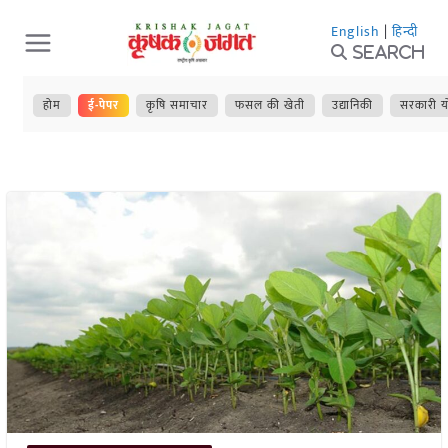
Skip
English
|
हिन्दी
to
Search
content
होम
ई-पेपर
कृषि समाचार
फसल की खेती
उद्यानिकी
सरकारी य